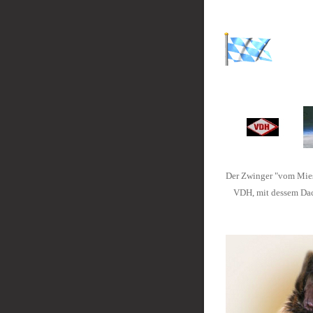
Der Zwinger "vom Miesb
VDH, mit dessem Dach