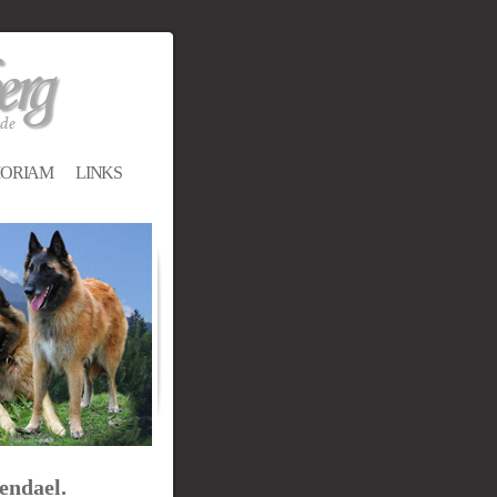
MORIAM
LINKS
endael.