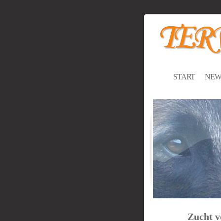
START
NEW
Zucht v